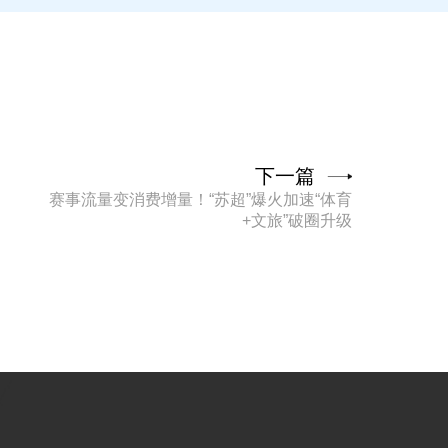
下一篇
赛事流量变消费增量！“苏超”爆火加速“体育
+文旅”破圈升级